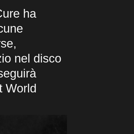
Cure ha
lcune
rse,
io nel disco
seguirà
t World