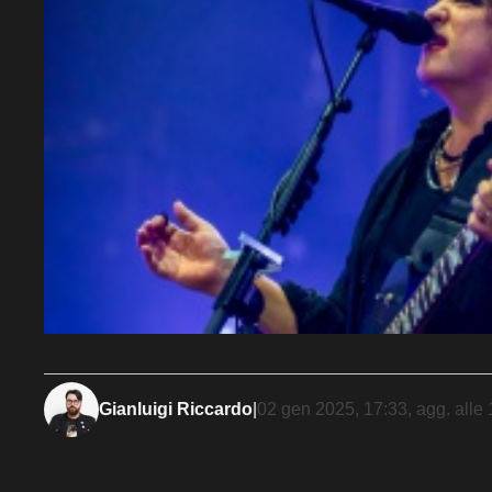
Gianluigi Riccardo
|
02 gen 2025, 17:33
, agg. alle