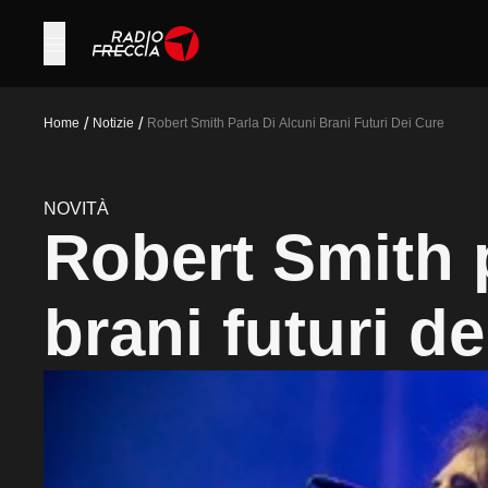
/
/
Home
Notizie
Robert Smith Parla Di Alcuni Brani Futuri Dei Cure
NOVITÀ
Robert Smith p
brani futuri d