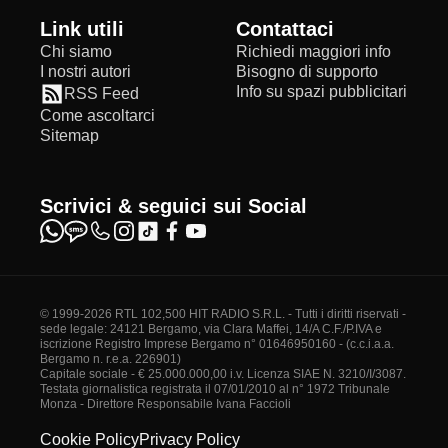
Link utili
Contattaci
Chi siamo
Richiedi maggiori info
I nostri autori
Bisogno di supporto
Info su spazi pubblicitari
RSS Feed
Come ascoltarci
Sitemap
Scrivici & seguici sui Social
© 1999-2026 RTL 102,500 HIT RADIO S.R.L. - Tutti i diritti riservati -
sede legale: 24121 Bergamo, via Clara Maffei, 14/A C.F./P.IVA e
iscrizione Registro Imprese Bergamo n° 01646950160 - (c.c.i.a.a.
Bergamo n. r.e.a. 226901)
Capitale sociale - € 25.000.000,00 i.v. Licenza SIAE N. 3210/I/3087.
Testata giornalistica registrata il 07/01/2010 al n° 1972 Tribunale
Monza - Direttore Responsabile Ivana Faccioli
Cookie Policy
Privacy Policy