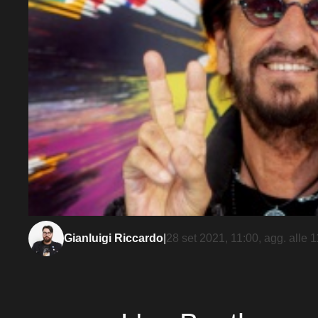
Gianluigi Riccardo
|
28 set 2021, 11:00
, agg. alle
1