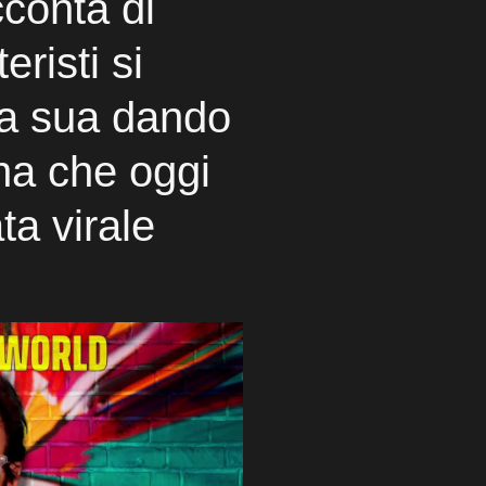
cconta di
eristi si
sa sua dando
na che oggi
ta virale