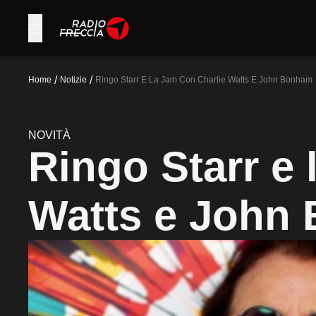
/
/
Home
Notizie
Ringo Starr E La Jam Con Charlie Watts E John Bonham
NOVITÀ
Ringo Starr e 
Watts e John