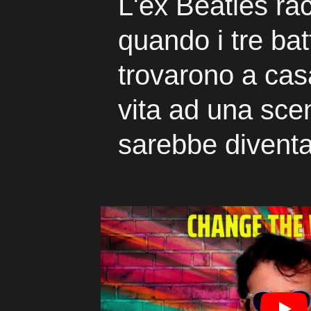
L'ex Beatles ra
quando i tre batt
trovarono a ca
vita ad una sce
sarebbe diventa