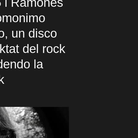
76 i Ramones
'omonimo
o, un disco
ktat del rock
dendo la
k