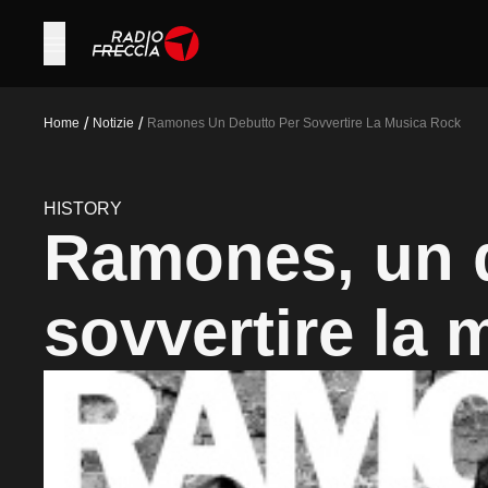
/
/
Home
Notizie
Ramones Un Debutto Per Sovvertire La Musica Rock
HISTORY
Ramones, un 
sovvertire la 