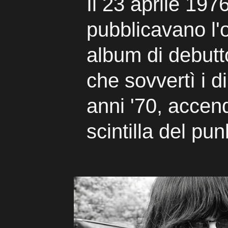
Il 23 aprile 19
pubblicavano l
album di debutt
che sovvertì i di
anni '70, accen
scintilla del pun