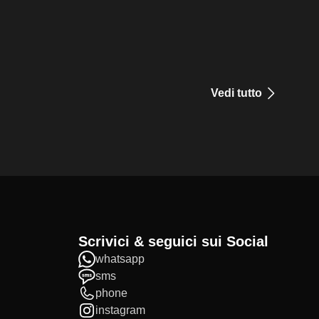
Vedi tutto
Scrivici & seguici sui Social
whatsapp
sms
phone
instagram