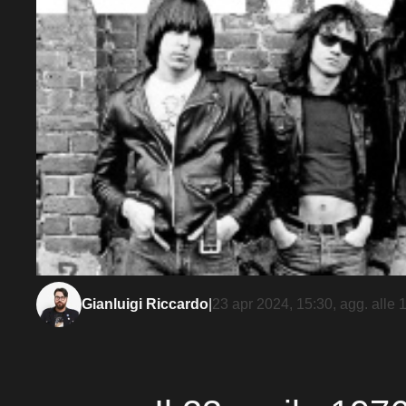
Gianluigi Riccardo
|
23 apr 2024, 15:30
, agg. alle
1