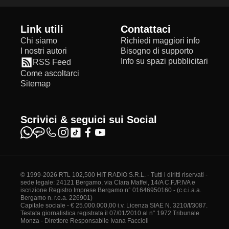
Link utili
Contattaci
Chi siamo
Richiedi maggiori info
I nostri autori
Bisogno di supporto
Info su spazi pubblicitari
RSS Feed
Come ascoltarci
Sitemap
Scrivici & seguici sui Social
© 1999-2026 RTL 102,500 HIT RADIO S.R.L. - Tutti i diritti riservati -
sede legale: 24121 Bergamo, via Clara Maffei, 14/A C.F./P.IVA e
iscrizione Registro Imprese Bergamo n° 01646950160 - (c.c.i.a.a.
Bergamo n. r.e.a. 226901)
Capitale sociale - € 25.000.000,00 i.v. Licenza SIAE N. 3210/I/3087.
Testata giornalistica registrata il 07/01/2010 al n° 1972 Tribunale
Monza - Direttore Responsabile Ivana Faccioli