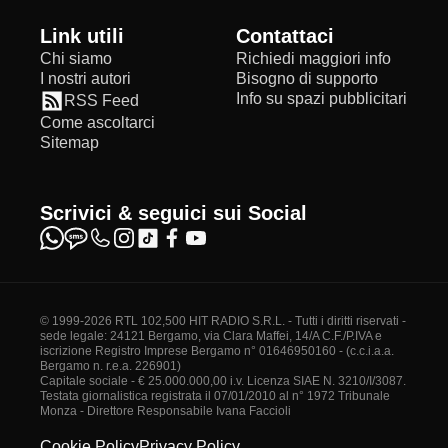
Link utili
Contattaci
Chi siamo
Richiedi maggiori info
I nostri autori
Bisogno di supporto
Info su spazi pubblicitari
RSS Feed
Come ascoltarci
Sitemap
Scrivici & seguici sui Social
© 1999-2026 RTL 102,500 HIT RADIO S.R.L. - Tutti i diritti riservati -
sede legale: 24121 Bergamo, via Clara Maffei, 14/A C.F./P.IVA e
iscrizione Registro Imprese Bergamo n° 01646950160 - (c.c.i.a.a.
Bergamo n. r.e.a. 226901)
Capitale sociale - € 25.000.000,00 i.v. Licenza SIAE N. 3210/I/3087.
Testata giornalistica registrata il 07/01/2010 al n° 1972 Tribunale
Monza - Direttore Responsabile Ivana Faccioli
Cookie Policy
Privacy Policy