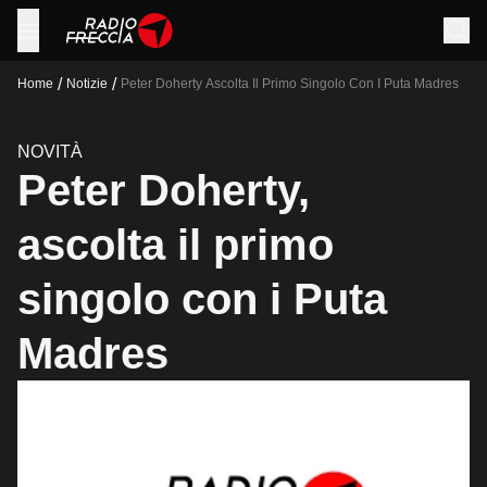
/
/
Home
Notizie
Peter Doherty Ascolta Il Primo Singolo Con I Puta Madres
NOVITÀ
Peter Doherty,
ascolta il primo
singolo con i Puta
Madres