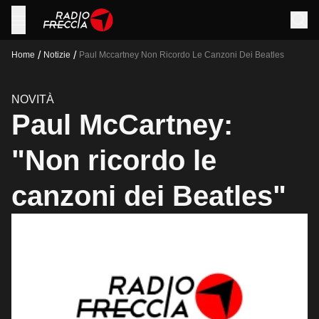
/
/
Home
Notizie
Paul Mccartney Non Ricordo Le Canzoni Dei Beatles
NOVITÀ
Paul McCartney:
"Non ricordo le
canzoni dei Beatles"