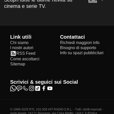
tutto
cinema e serie TV.
Link utili
Contattaci
Chi siamo
Richiedi maggiori info
I nostri autori
Bisogno di supporto
Info su spazi pubblicitari
RSS Feed
Come ascoltarci
Sitemap
Scrivici & seguici sui Social
© 1999-2026 RTL 102,500 HIT RADIO S.R.L. - Tutti i diritti riservati -
sede legale: 24121 Bergamo, via Clara Maffei, 14/A C.F./P.IVA e