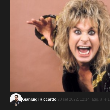
Gianluigi Riccardo
|
23 set 2022, 12:14
, agg. alle
1