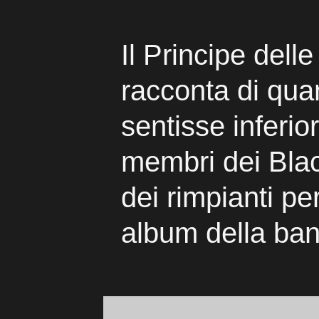
Il Principe dell
racconta di qua
sentisse inferior
membri dei Bla
dei rimpianti per
album della ba