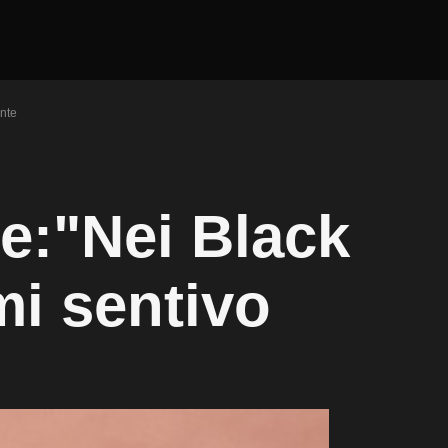
nte
e:"Nei Black
i sentivo