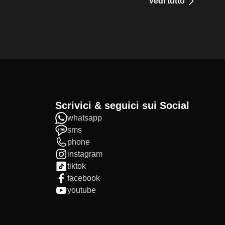
Vedi tutto
Scrivici & seguici sui Social
whatsapp
sms
phone
instagram
tiktok
facebook
youtube