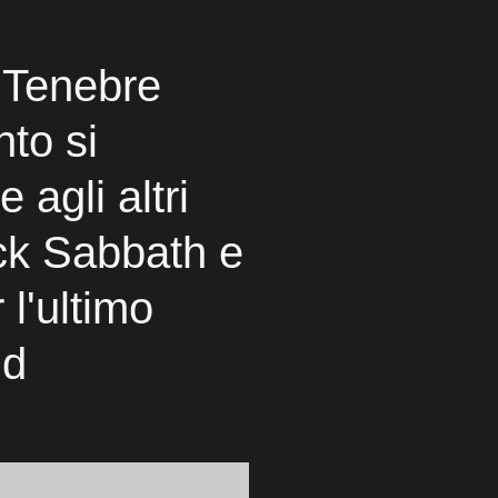
e Tenebre
nto si
e agli altri
ck Sabbath e
 l'ultimo
nd