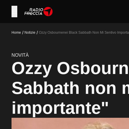
/
/
Home
Notizie
Ozzy Osbournenei Black Sabbath Non Mi Sentivo Importa
NOVITÀ
Ozzy Osbourn
Sabbath non m
importante"