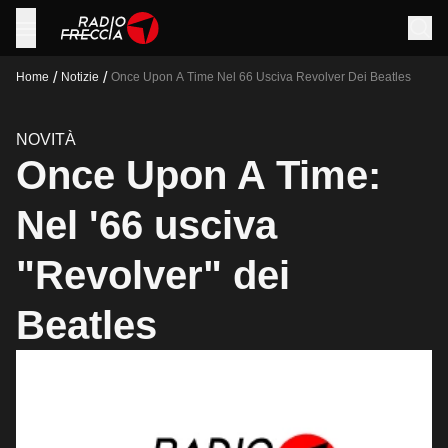
/
/
Home
Notizie
Once Upon A Time Nel 66 Usciva Revolver Dei Beatles
NOVITÀ
Once Upon A Time:
Nel '66 usciva
"Revolver" dei
Beatles