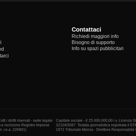
Contattaci
Richiedi maggiori info
i
Bisogno di supporto
Info su spazi pubblicitari
ed
arci
i diritti riservati - sede legale:
Capitale sociale - € 25.000.000,00 i.v. Licenza S
A e iscrizione Registro Imprese
3210/I/3087. Testata giornalistica registrata il 07
. r.e.a. 226901)
1972 Tribunale Monza - Direttore Responsabile I