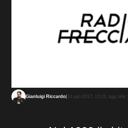
Gianluigi Riccardo
|
10 ago 2017, 13:25
, agg. alle