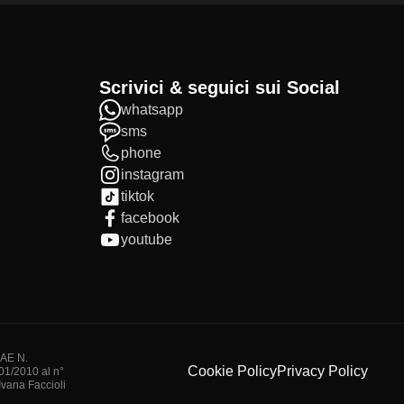
Scrivici & seguici sui Social
whatsapp
sms
phone
instagram
tiktok
facebook
youtube
IAE N.
Cookie Policy
Privacy Policy
/01/2010 al n°
vana Faccioli