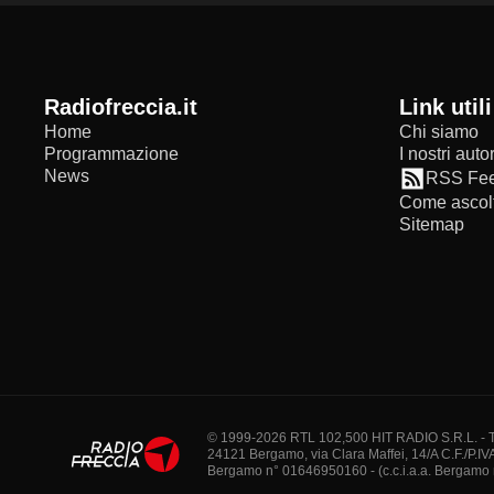
radiofreccia.it
Link utili
Home
Chi siamo
Programmazione
I nostri autor
News
RSS Fe
Come ascolt
Sitemap
© 1999-2026 RTL 102,500 HIT RADIO S.R.L. - Tutti 
24121 Bergamo, via Clara Maffei, 14/A C.F./P.IV
Bergamo n° 01646950160 - (c.c.i.a.a. Bergamo n