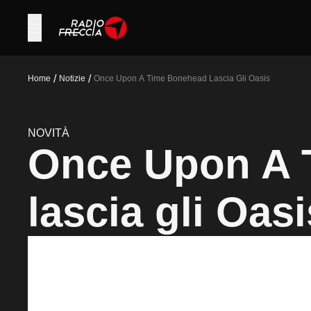
/
/
Home
Notizie
Once Upon A Time Bonehead Lascia Gli Oasis
NOVITÀ
Once Upon A 
lascia gli Oasi