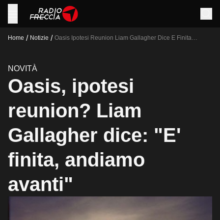
/
/
Home
Notizie
Oasis Ipotesi Reunion Liam Gallagher Dice E Finita
Andiamo Avanti
NOVITÀ
Oasis, ipotesi
reunion? Liam
Gallagher dice: "E'
finita, andiamo
avanti"