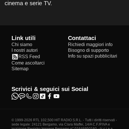
cinema e serie TV.
Link utili
Contattaci
Chi siamo
Richiedi maggiori info
I nostri autori
Bisogno di supporto
Info su spazi pubblicitari
RSS Feed
Come ascoltarci
Sitemap
Scrivici & seguici sui Social
© 1999-2026 RTL 102,500 HIT RADIO S.R.L. - Tutti i diritti riservati -
sede legale: 24121 Bergamo, via Clara Maffei, 14/A C.F./P.IVA e
iscrizione Registro Imprese Bergamo n° 01646950160 - (c.c.i.a.a.