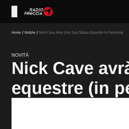
/
/
Home
Notizie
Nick Cave Avra Una Sua Statua Equestre In Perizoma
NOVITÀ
Nick Cave avr
equestre (in p