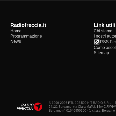
radiofreccia.it
Link utili
Home
Chi siamo
Programmazione
I nostri autor
News
RSS Fe
Come ascolt
Sitemap
© 1999-2026 RTL 102,500 HIT RADIO S.R.L. - Tutti 
24121 Bergamo, via Clara Maffei, 14/A C.F./P.IV
Bergamo n° 01646950160 - (c.c.i.a.a. Bergamo n