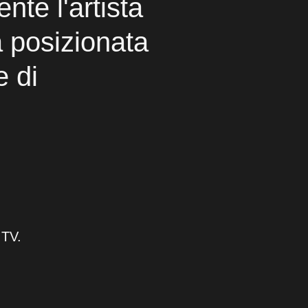
ente l'artista
à posizionata
e di
 TV.