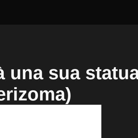
à una sua statu
erizoma)