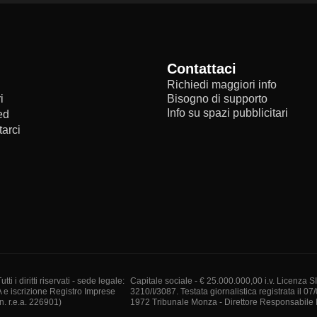
Contattaci
Richiedi maggiori info
i
Bisogno di supporto
Info su spazi pubblicitari
ed
arci
i diritti riservati - sede legale:
Capitale sociale - € 25.000.000,00 i.v. Licenza S
A e iscrizione Registro Imprese
3210/I/3087. Testata giornalistica registrata il 07
. r.e.a. 226901)
1972 Tribunale Monza - Direttore Responsabile I