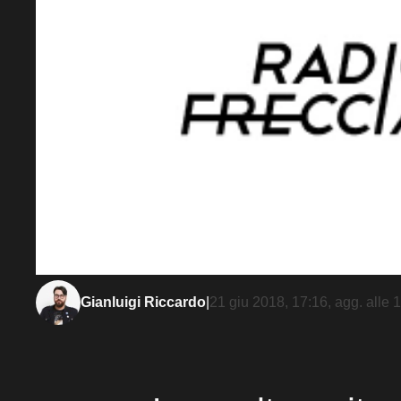
Gianluigi Riccardo
|
21 giu 2018, 17:16
, agg. alle
1