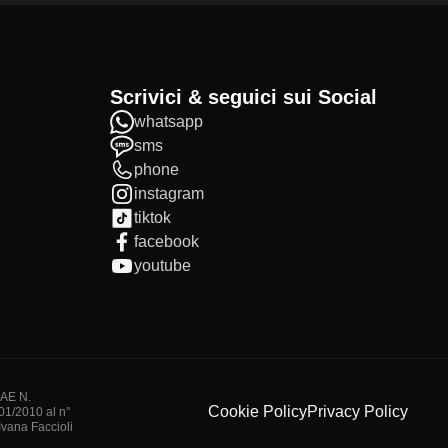
Scrivici & seguici sui Social
whatsapp
sms
phone
instagram
tiktok
facebook
youtube
IAE N.
Cookie Policy
Privacy Policy
/01/2010 al n°
vana Faccioli