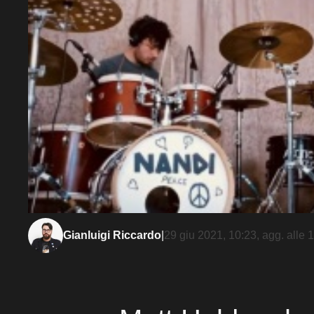
Gianluigi Riccardo
|
29 giu 2021, 10:23
, agg. alle
1