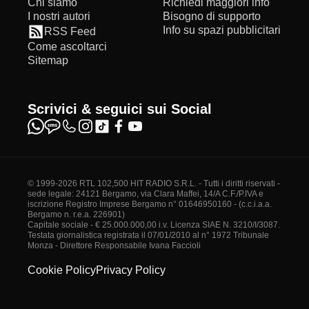
Chi siamo
Richiedi maggiori info
I nostri autori
Bisogno di supporto
Info su spazi pubblicitari
RSS Feed
Come ascoltarci
Sitemap
Scrivici & seguici sui Social
© 1999-2026 RTL 102,500 HIT RADIO S.R.L. - Tutti i diritti riservati -
sede legale: 24121 Bergamo, via Clara Maffei, 14/A C.F./P.IVA e
iscrizione Registro Imprese Bergamo n° 01646950160 - (c.c.i.a.a.
Bergamo n. r.e.a. 226901)
Capitale sociale - € 25.000.000,00 i.v. Licenza SIAE N. 3210/I/3087.
Testata giornalistica registrata il 07/01/2010 al n° 1972 Tribunale
Monza - Direttore Responsabile Ivana Faccioli
Cookie Policy
Privacy Policy