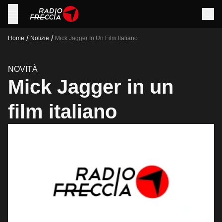
/
/
Home
Notizie
Mick Jagger In Un Film Italiano
NOVITÀ
Mick Jagger in un
film italiano