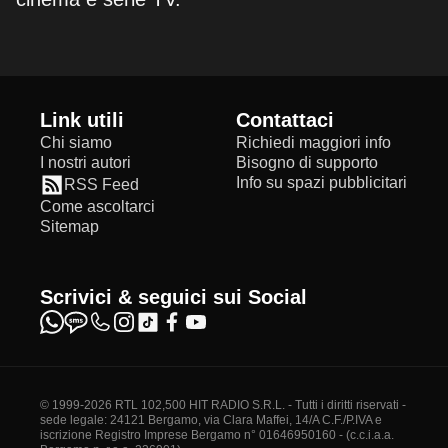
Link utili
Contattaci
Chi siamo
Richiedi maggiori info
I nostri autori
Bisogno di supporto
Info su spazi pubblicitari
RSS Feed
Come ascoltarci
Sitemap
Scrivici & seguici sui Social
© 1999-2026 RTL 102,500 HIT RADIO S.R.L. - Tutti i diritti riservati -
sede legale: 24121 Bergamo, via Clara Maffei, 14/A C.F./P.IVA e
iscrizione Registro Imprese Bergamo n° 01646950160 - (c.c.i.a.a.