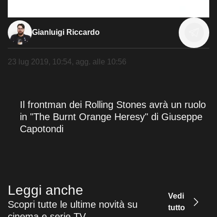
Gianluigi Riccardo
23 lug 2019, 10:54
, agg. alle
10:56
Il frontman dei Rolling Stones avrà un ruolo
in "The Burnt Orange Heresy" di Giuseppe
Capotondi
Leggi anche
Vedi
Scopri tutte le ultime novità su
tutto
cinema e serie TV.