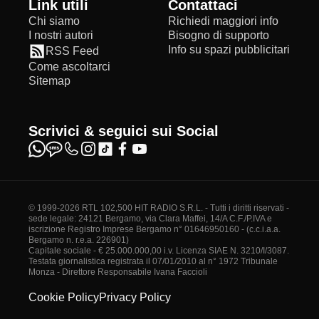
Link utili
Contattaci
Chi siamo
Richiedi maggiori info
I nostri autori
Bisogno di supporto
Info su spazi pubblicitari
RSS Feed
Come ascoltarci
Sitemap
Scrivici & seguici sui Social
© 1999-2026 RTL 102,500 HIT RADIO S.R.L. - Tutti i diritti riservati -
sede legale: 24121 Bergamo, via Clara Maffei, 14/A C.F./P.IVA e
iscrizione Registro Imprese Bergamo n° 01646950160 - (c.c.i.a.a.
Bergamo n. r.e.a. 226901)
Capitale sociale - € 25.000.000,00 i.v. Licenza SIAE N. 3210/I/3087.
Testata giornalistica registrata il 07/01/2010 al n° 1972 Tribunale
Monza - Direttore Responsabile Ivana Faccioli
Cookie Policy
Privacy Policy