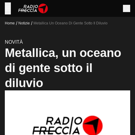
/
/
Home
Notizie
Metallica Un Oceano Di Gente Sotto Il Diluvio
NOVITÀ
Metallica, un oceano
di gente sotto il
diluvio