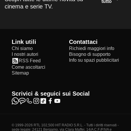
tutto
cinema e serie TV.
Link utili
Contattaci
Chi siamo
Richiedi maggiori info
I nostri autori
Bisogno di supporto
Info su spazi pubblicitari
RSS Feed
Come ascoltarci
Sitemap
Scrivici & seguici sui Social
© 1999-2026 RTL 102,500 HIT RADIO S.R.L. - Tutti i diritti riservati -
sede legale: 24121 Bergamo, via Clara Maffei, 14/A C.F./P.IVA e