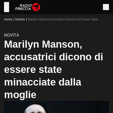
/
/
Home
Notizie
Marilyn Manson Accusatrici Dicono Di Essere State
Minacciate Dalla Moglie
NOVITÀ
Marilyn Manson,
accusatrici dicono di
essere state
minacciate dalla
moglie