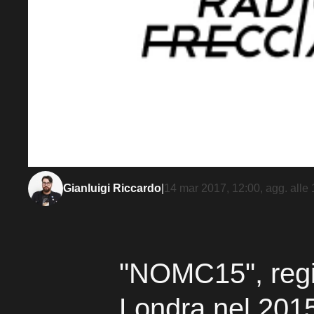
Gianluigi Riccardo
|
14 mar 2017, 12:00
, agg. alle
"NOMC15", regi
Londra nel 2015,