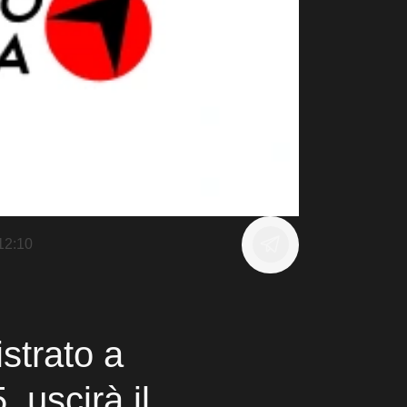
12:10
strato a
 uscirà il