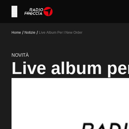
/
/
Home
Notizie
Live Album Per I New Order
NOVITÀ
Live album pe