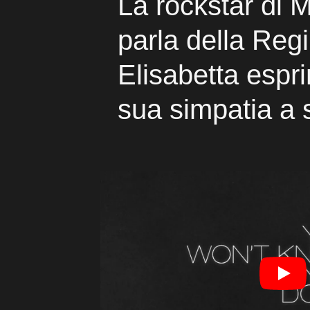
La rockstar di 
parla della Reg
Elisabetta espr
sua simpatia a