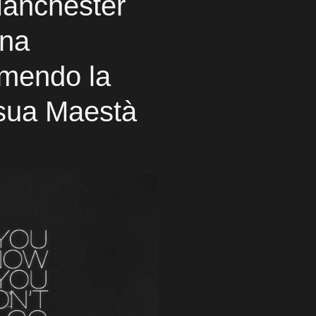
Manchester
ina
imendo la
 sua Maestà