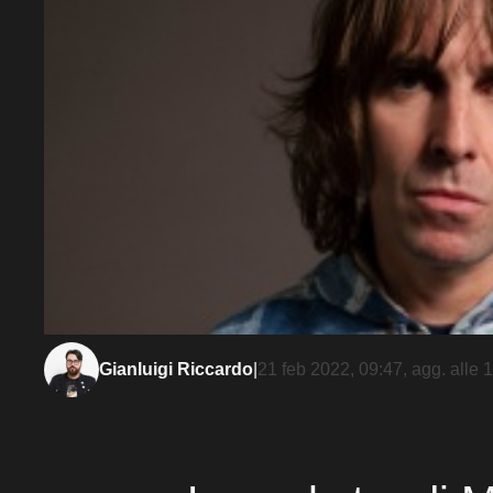
Gianluigi Riccardo
|
21 feb 2022, 09:47
, agg. alle
1