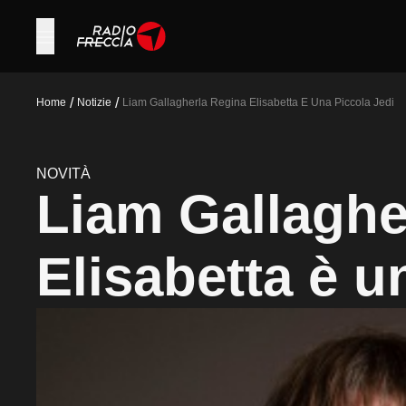
/
/
Home
Notizie
Liam Gallagherla Regina Elisabetta E Una Piccola Jedi
NOVITÀ
Liam Gallaghe
Elisabetta è u