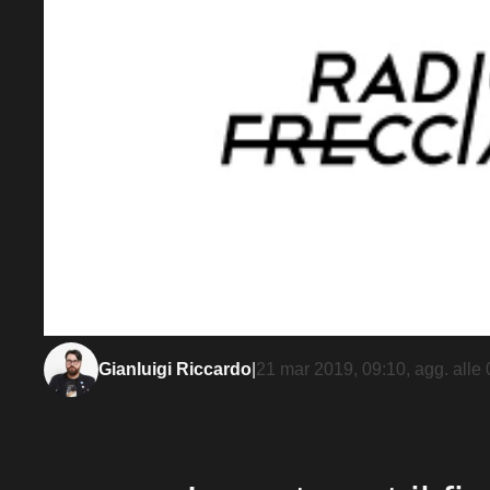
Gianluigi Riccardo
|
21 mar 2019, 09:10
, agg. alle