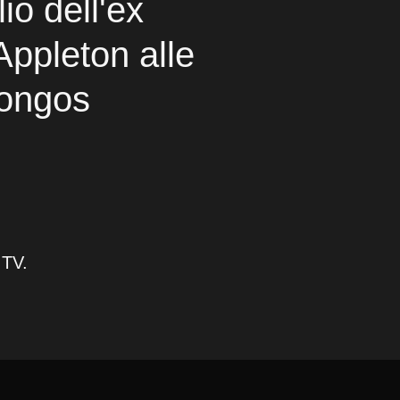
lio dell'ex
Appleton alle
bongos
 TV.