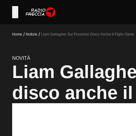
/
/
Home
Notizie
Liam Gallagher Sul Prossimo Disco Anche Il Figlio Gene
NOVITÀ
Liam Gallaghe
disco anche il