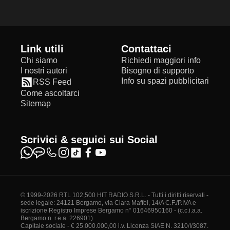
Link utili
Contattaci
Chi siamo
Richiedi maggiori info
I nostri autori
Bisogno di supporto
Info su spazi pubblicitari
RSS Feed
Come ascoltarci
Sitemap
Scrivici & seguici sui Social
© 1999-2026 RTL 102,500 HIT RADIO S.R.L. - Tutti i diritti riservati -
sede legale: 24121 Bergamo, via Clara Maffei, 14/A C.F./P.IVA e
iscrizione Registro Imprese Bergamo n° 01646950160 - (c.c.i.a.a.
Bergamo n. r.e.a. 226901)
Capitale sociale - € 25.000.000,00 i.v. Licenza SIAE N. 3210/I/3087.