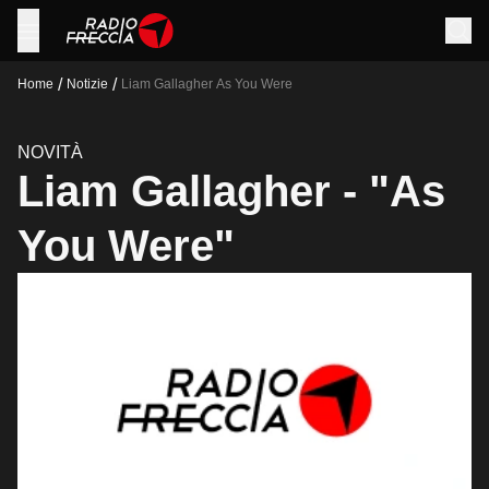
/
/
Home
Notizie
Liam Gallagher As You Were
NOVITÀ
Liam Gallagher - "As
You Were"