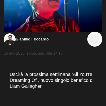
Gianluigi Riccardo
16 nov 2020, 13:56
, agg. alle
14:16
Uscirà la prossima settimana 'All You're
Dreaming Of', nuovo singolo benefico di
Liam Gallagher