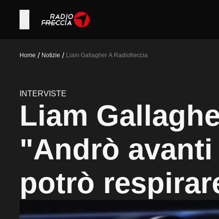
/
/
Home
Notizie
Liam Gallagher A Radiofreccia
INTERVISTE
Liam Gallaghe
"Andrò avanti
potrò respirar