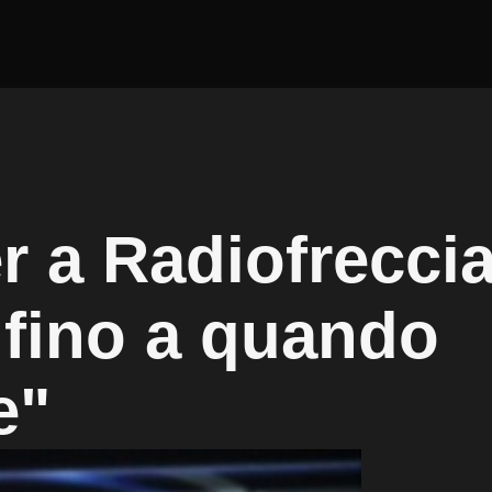
r a Radiofreccia
 fino a quando
e"