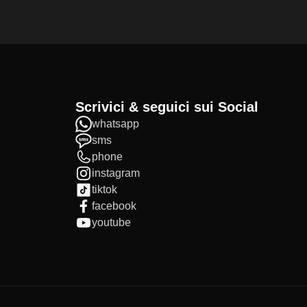
Scrivici & seguici sui Social
whatsapp
sms
phone
instagram
tiktok
facebook
youtube