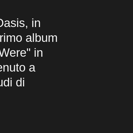
asis, in
primo album
 Were" in
enuto a
udi di