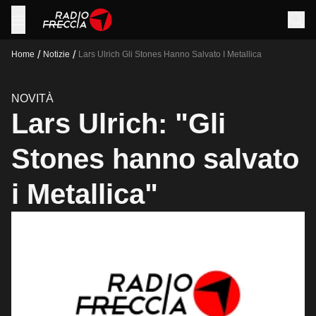
/
/
Home
Notizie
Lars Ulrich Gli Stones Hanno Salvato I Metallica
NOVITÀ
Lars Ulrich: "Gli
Stones hanno salvato
i Metallica"