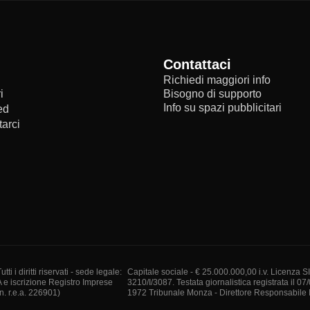
Contattaci
Richiedi maggiori info
i
Bisogno di supporto
Info su spazi pubblicitari
ed
arci
i diritti riservati - sede legale:
Capitale sociale - € 25.000.000,00 i.v. Licenza S
A e iscrizione Registro Imprese
3210/I/3087. Testata giornalistica registrata il 07
. r.e.a. 226901)
1972 Tribunale Monza - Direttore Responsabile I