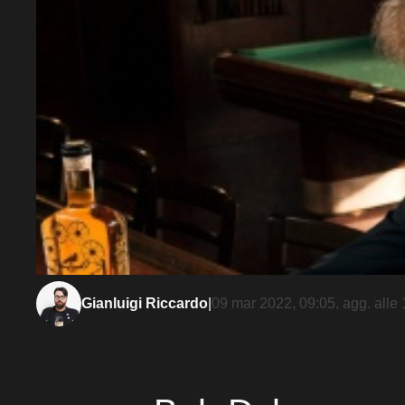
Gianluigi Riccardo
|
09 mar 2022, 09:05
, agg. alle