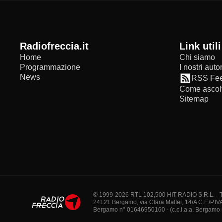
radiofreccia.it
Link utili
Home
Chi siamo
Programmazione
I nostri autor
News
RSS Fe
Come ascolt
Sitemap
© 1999-2026 RTL 102,500 HIT RADIO S.R.L. - Tutti 
24121 Bergamo, via Clara Maffei, 14/A C.F./P.IV
Bergamo n° 01646950160 - (c.c.i.a.a. Bergamo n