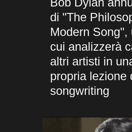
Bob Dylan annun
di "The Philoso
Modern Song", u
cui analizzerà c
altri artisti in u
propria lezione 
songwriting