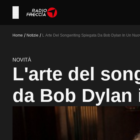
/
/
Home
Notizie
L Arte Del Songwriting Spiegata Da Bob Dylan In Un Nuo
NOVITÀ
L'arte del son
da Bob Dylan 