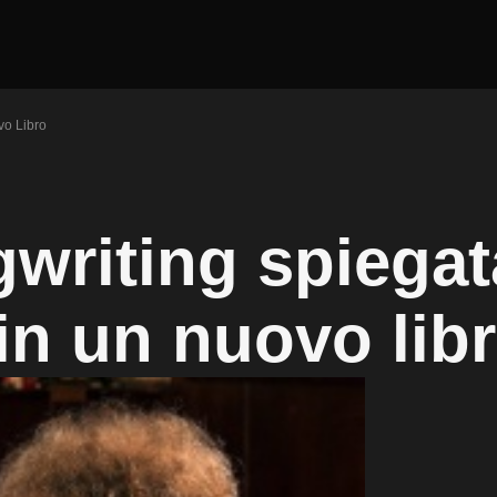
vo Libro
gwriting spiegat
in un nuovo lib