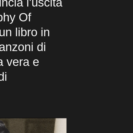
cia l'uscita
phy Of
n libro in
anzoni di
na vera e
di