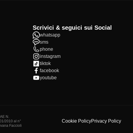
Scrivici & seguici sui Social
whatsapp
sms
phone
instagram
tiktok
facebook
youtube
IAE N.
Cookie Policy
Privacy Policy
/01/2010 al n°
vana Faccioli