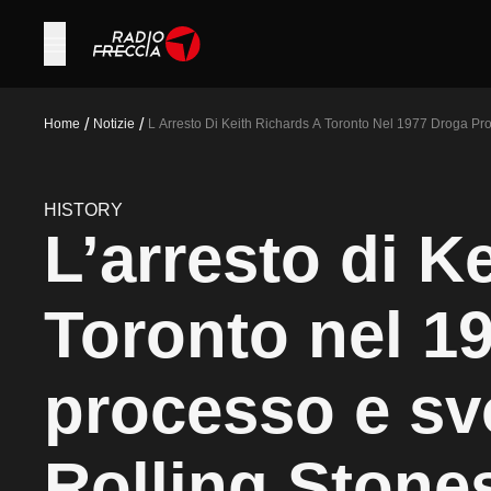
/
/
Home
Notizie
L Arresto Di Keith Richards A Toronto Nel 1977 Droga Pro
HISTORY
L’arresto di K
Toronto nel 19
processo e svo
Rolling Stone