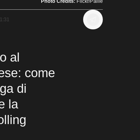
Photo Credits:
Flickr/Paille
1:31
o al
dese: come
oga di
e la
olling