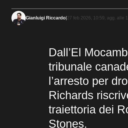
Gianluigi Riccardo
|
27 feb 2026, 10:59
, agg. alle
1
Dall’El Mocamb
tribunale cana
l’arresto per dr
Richards riscriv
traiettoria dei R
Stones.