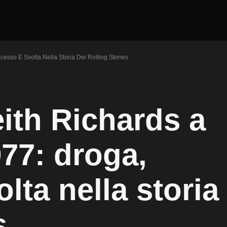
cesso E Svolta Nella Storia Dei Rolling Stones
eith Richards a
77: droga,
lta nella storia
s