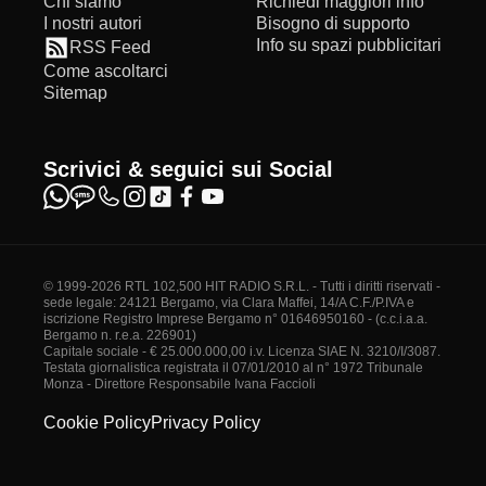
Chi siamo
Richiedi maggiori info
I nostri autori
Bisogno di supporto
Info su spazi pubblicitari
RSS Feed
Come ascoltarci
Sitemap
Scrivici & seguici sui Social
© 1999-2026 RTL 102,500 HIT RADIO S.R.L. - Tutti i diritti riservati -
sede legale: 24121 Bergamo, via Clara Maffei, 14/A C.F./P.IVA e
iscrizione Registro Imprese Bergamo n° 01646950160 - (c.c.i.a.a.
Bergamo n. r.e.a. 226901)
Capitale sociale - € 25.000.000,00 i.v. Licenza SIAE N. 3210/I/3087.
Testata giornalistica registrata il 07/01/2010 al n° 1972 Tribunale
Monza - Direttore Responsabile Ivana Faccioli
Cookie Policy
Privacy Policy