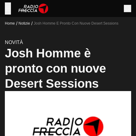
/
/
Home
Notizie
Josh Homme E Pronto Con Nuove Desert Sessions
NOVITÀ
Josh Homme è
pronto con nuove
Desert Sessions