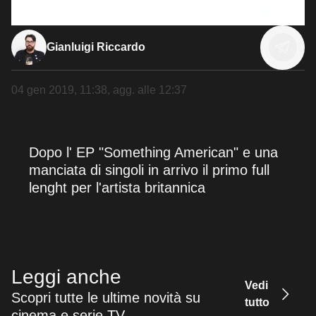
Gianluigi Riccardo
04 gen 2019, 11:38
, agg. alle
12:37
Dopo l' EP "Something American" e una
manciata di singoli in arrivo il primo full
lenght per l'artista britannica
Leggi anche
Vedi
Scopri tutte le ultime novità su
tutto
cinema e serie TV.