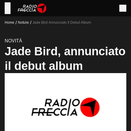
/
/
Home
Notizie
Jade Bird Annunciato Il Debut Album
NOVITÀ
Jade Bird, annunciato
il debut album