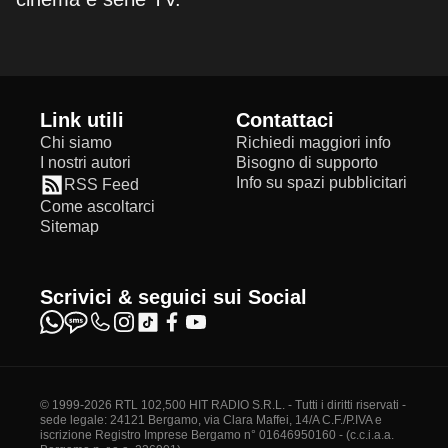
Link utili
Contattaci
Chi siamo
Richiedi maggiori info
I nostri autori
Bisogno di supporto
Info su spazi pubblicitari
RSS Feed
Come ascoltarci
Sitemap
Scrivici & seguici sui Social
© 1999-2026 RTL 102,500 HIT RADIO S.R.L. - Tutti i diritti riservati -
sede legale: 24121 Bergamo, via Clara Maffei, 14/A C.F./P.IVA e
iscrizione Registro Imprese Bergamo n° 01646950160 - (c.c.i.a.a.