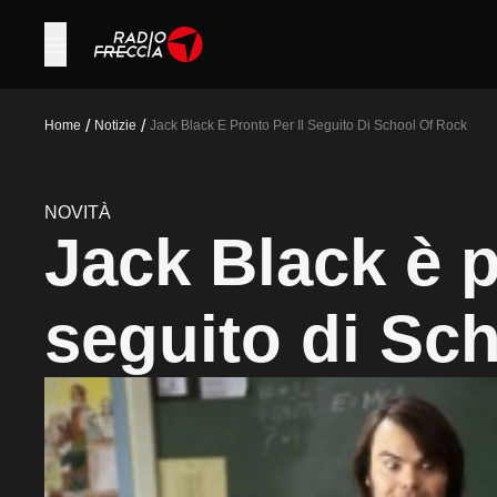
/
/
Home
Notizie
Jack Black E Pronto Per Il Seguito Di School Of Rock
NOVITÀ
Jack Black è p
seguito di Sc