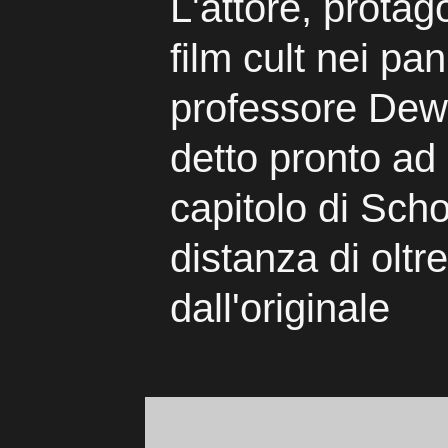
L'attore, protag
film cult nei pan
professore Dewe
detto pronto a
capitolo di Sch
distanza di oltr
dall'originale