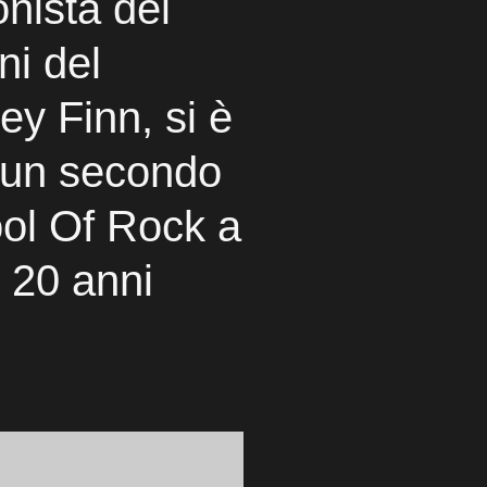
onista del
ni del
y Finn, si è
d un secondo
ool Of Rock a
e 20 anni