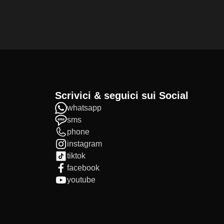
Scrivici & seguici sui Social
whatsapp
sms
phone
instagram
tiktok
facebook
youtube