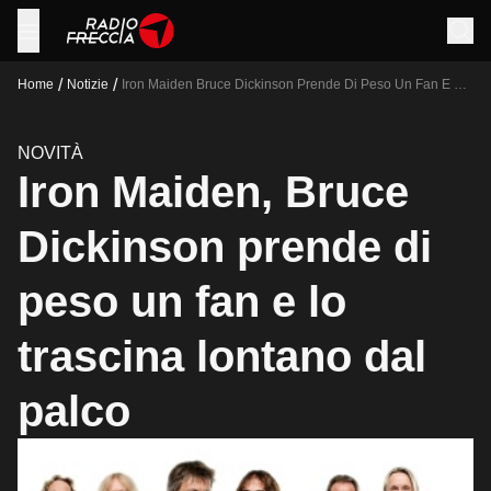
/
/
Home
Notizie
Iron Maiden Bruce Dickinson Prende Di Peso Un Fan E Lo
Trascina Lontano Dal Palco
NOVITÀ
Iron Maiden, Bruce
Dickinson prende di
peso un fan e lo
trascina lontano dal
palco