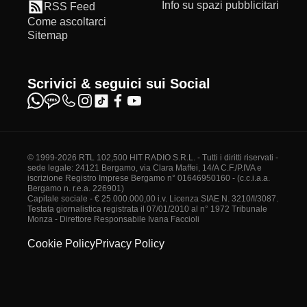
Info su spazi pubblicitari
RSS Feed
Come ascoltarci
Sitemap
Scrivici & seguici sui Social
© 1999-2026 RTL 102,500 HIT RADIO S.R.L. - Tutti i diritti riservati -
sede legale: 24121 Bergamo, via Clara Maffei, 14/A C.F./P.IVA e
iscrizione Registro Imprese Bergamo n° 01646950160 - (c.c.i.a.a.
Bergamo n. r.e.a. 226901)
Capitale sociale - € 25.000.000,00 i.v. Licenza SIAE N. 3210/I/3087.
Testata giornalistica registrata il 07/01/2010 al n° 1972 Tribunale
Monza - Direttore Responsabile Ivana Faccioli
Cookie Policy
Privacy Policy