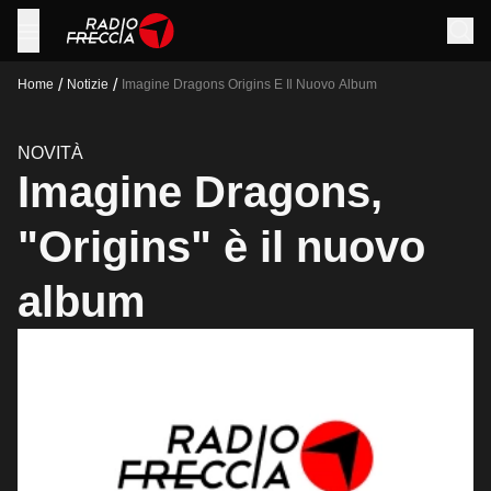
/
/
Home
Notizie
Imagine Dragons Origins E Il Nuovo Album
NOVITÀ
Imagine Dragons,
"Origins" è il nuovo
album