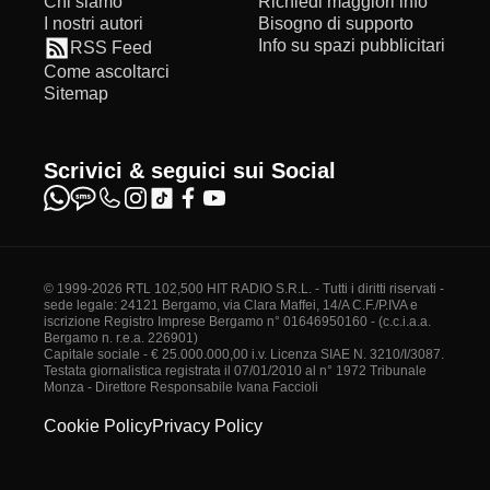
Chi siamo
Richiedi maggiori info
I nostri autori
Bisogno di supporto
Info su spazi pubblicitari
RSS Feed
Come ascoltarci
Sitemap
Scrivici & seguici sui Social
© 1999-2026 RTL 102,500 HIT RADIO S.R.L. - Tutti i diritti riservati -
sede legale: 24121 Bergamo, via Clara Maffei, 14/A C.F./P.IVA e
iscrizione Registro Imprese Bergamo n° 01646950160 - (c.c.i.a.a.
Bergamo n. r.e.a. 226901)
Capitale sociale - € 25.000.000,00 i.v. Licenza SIAE N. 3210/I/3087.
Testata giornalistica registrata il 07/01/2010 al n° 1972 Tribunale
Monza - Direttore Responsabile Ivana Faccioli
Cookie Policy
Privacy Policy