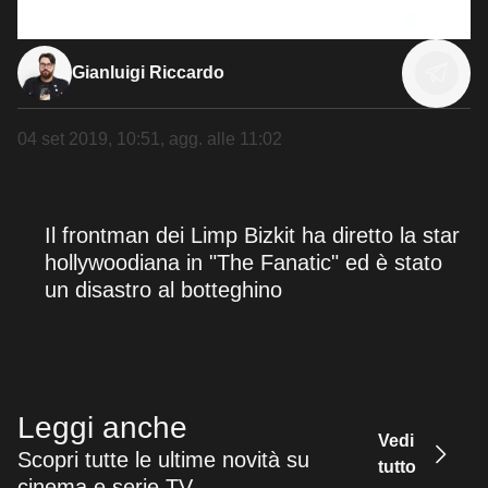
Gianluigi Riccardo
04 set 2019, 10:51
, agg. alle
11:02
Il frontman dei Limp Bizkit ha diretto la star
hollywoodiana in "The Fanatic" ed è stato
un disastro al botteghino
Leggi anche
Vedi
Scopri tutte le ultime novità su
tutto
cinema e serie TV.