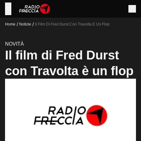
/
/
Home
Notizie
Il Film Di Fred Durst Con Travolta E Un Flop
NOVITÀ
Il film di Fred Durst
con Travolta è un flop