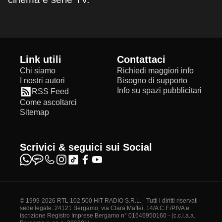
Link utili
Contattaci
Chi siamo
Richiedi maggiori info
I nostri autori
Bisogno di supporto
Info su spazi pubblicitari
RSS Feed
Come ascoltarci
Sitemap
Scrivici & seguici sui Social
© 1999-2026 RTL 102,500 HIT RADIO S.R.L. - Tutti i diritti riservati -
sede legale: 24121 Bergamo, via Clara Maffei, 14/A C.F./P.IVA e
iscrizione Registro Imprese Bergamo n° 01646950160 - (c.c.i.a.a.