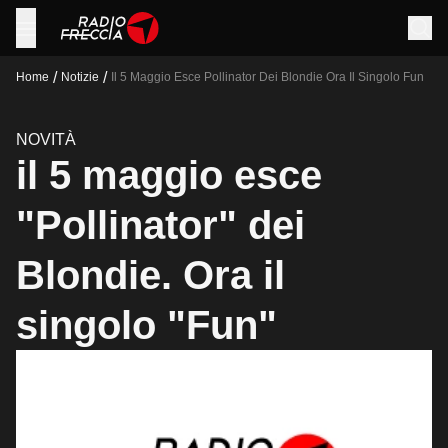
/
/
Home
Notizie
Il 5 Maggio Esce Pollinator Dei Blondie Ora Il Singolo Fun
NOVITÀ
il 5 maggio esce
"Pollinator" dei
Blondie. Ora il
singolo "Fun"