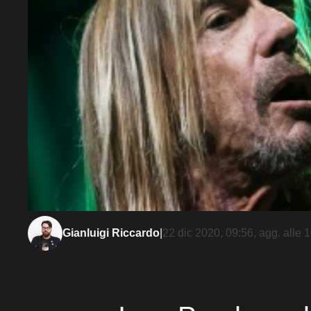
Gianluigi Riccardo
|
22 dic 2020, 09:56
, agg. alle
1