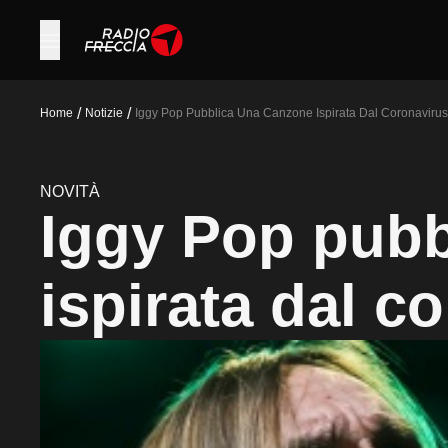
/
/
Home
Notizie
Iggy Pop Pubblica Una Canzone Ispirata Dal Coronavirus
NOVITÀ
Iggy Pop pubb
ispirata dal c