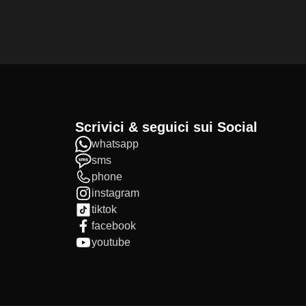
Scrivici & seguici sui Social
whatsapp
sms
phone
instagram
tiktok
facebook
youtube