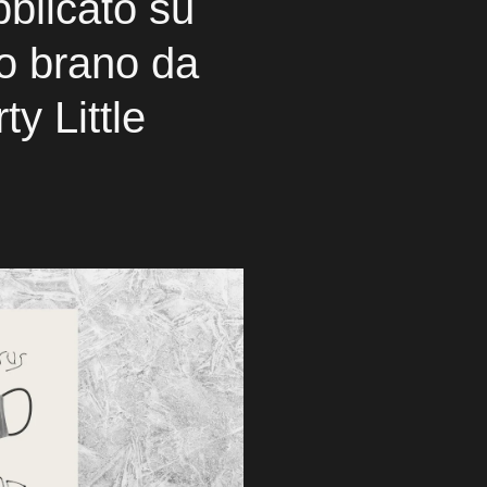
blicato su
o brano da
ty Little