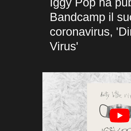
Iggy Pop ha pub
Bandcamp il su
coronavirus, 'Dir
Virus'