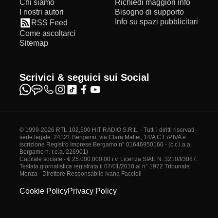
Chi siamo
Richiedi maggiori info
I nostri autori
Bisogno di supporto
Info su spazi pubblicitari
RSS Feed
Come ascoltarci
Sitemap
Scrivici & seguici sui Social
© 1999-2026 RTL 102,500 HIT RADIO S.R.L. - Tutti i diritti riservati -
sede legale: 24121 Bergamo, via Clara Maffei, 14/A C.F./P.IVA e
iscrizione Registro Imprese Bergamo n° 01646950160 - (c.c.i.a.a.
Bergamo n. r.e.a. 226901)
Capitale sociale - € 25.000.000,00 i.v. Licenza SIAE N. 3210/I/3087.
Testata giornalistica registrata il 07/01/2010 al n° 1972 Tribunale
Monza - Direttore Responsabile Ivana Faccioli
Cookie Policy
Privacy Policy