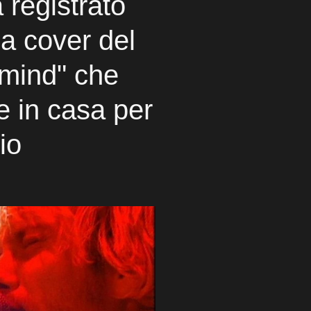
 registrato
na cover del
rmind" che
e in casa per
io