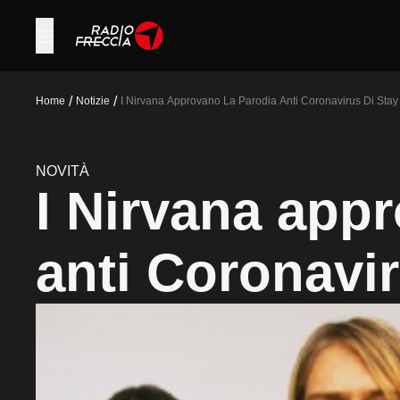
/
/
Home
Notizie
I Nirvana Approvano La Parodia Anti Coronavirus Di Sta
NOVITÀ
I Nirvana app
anti Coronavir