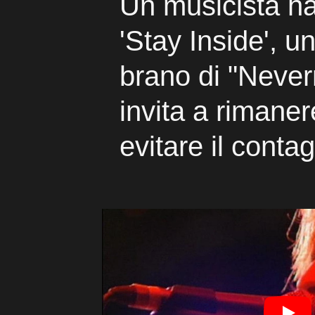
Un musicista ha
'Stay Inside', u
brano di "Neve
invita a rimaner
evitare il contag