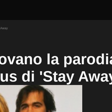
y Away
rovano la parodi
us di 'Stay Awa