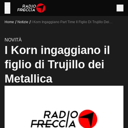
/
/
Home
Notizie
I Korn Ingaggiano Part Time Il Figlio Di Trujillo Dei
Metallica
NOVITÀ
I Korn ingaggiano il
figlio di Trujillo dei
Metallica