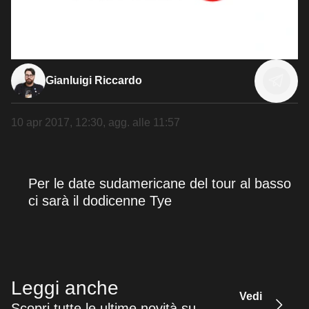
Gianluigi Riccardo
10 apr 2017, 12:30
, agg. alle
11:57
Per le date sudamericane del tour al basso
ci sarà il dodicenne Tye
Leggi anche
Vedi
Scopri tutte le ultime novità su