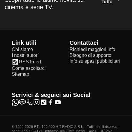
tutto
cinema e serie TV.
Link utili
Contattaci
Chi siamo
Richiedi maggiori info
I nostri autori
Bisogno di supporto
Info su spazi pubblicitari
RSS Feed
Come ascoltarci
Sitemap
Scrivici & seguici sui Social
© 1999-2026 RTL 102,500 HIT RADIO S.R.L. - Tutti i diritti riservati -
sede legale: 24121 Bergamo, via Clara Maffei, 14/A C.F./P.IVA e