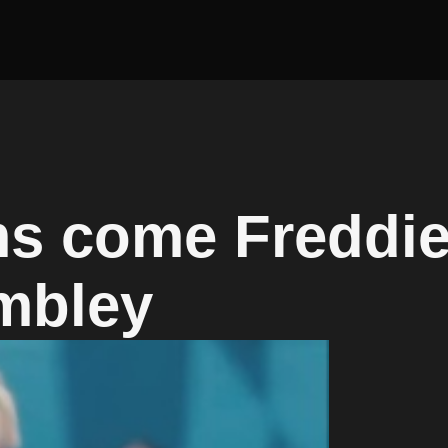
ms come Freddi
mbley