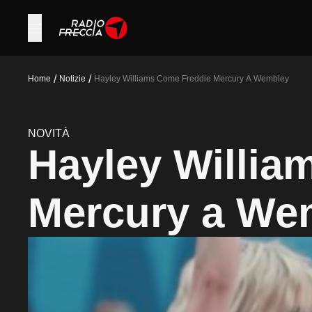
/
/
Home
Notizie
Hayley Williams Come Freddie Mercury A Wembley
NOVITÀ
Hayley Willia
Mercury a We