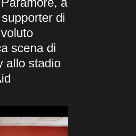
i Paramore, a
upporter di
 voluto
ica scena di
 allo stadio
Aid