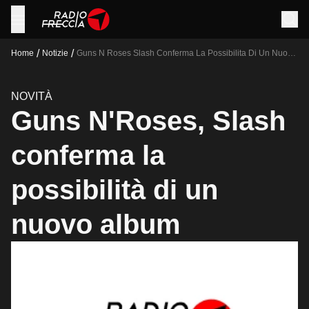
/
/
Home
Notizie
Guns N Roses Slash Conferma La Possibilita Di Un Nuovo
Album
NOVITÀ
Guns N'Roses, Slash
conferma la
possibilità di un
nuovo album