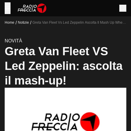
/
/
Home
Notizie
Greta Van Fleet Vs Led Zeppelin Ascolta Il Mash Up When
The Wanton Falls Physical Graffiti
NOVITÀ
Greta Van Fleet VS
Led Zeppelin: ascolta
il mash-up!