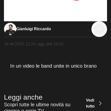
Gianluigi Riccardo
16 ott 2018, 12:24
, agg. alle
16:10
In un video le band unite in unico brano
Leggi anche
Vedi
Scopri tutte le ultime novità su
tutto
cinema e serie TV.