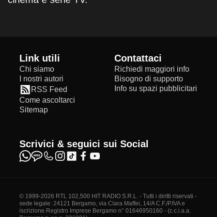
Link utili
Contattaci
Chi siamo
Richiedi maggiori info
I nostri autori
Bisogno di supporto
Info su spazi pubblicitari
RSS Feed
Come ascoltarci
Sitemap
Scrivici & seguici sui Social
© 1999-2026 RTL 102,500 HIT RADIO S.R.L. - Tutti i diritti riservati -
sede legale: 24121 Bergamo, via Clara Maffei, 14/A C.F./P.IVA e
iscrizione Registro Imprese Bergamo n° 01646950160 - (c.c.i.a.a.