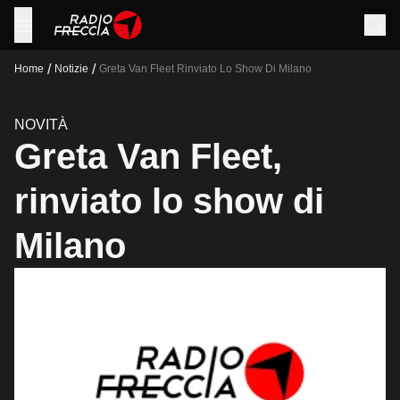
/
/
Home
Notizie
Greta Van Fleet Rinviato Lo Show Di Milano
NOVITÀ
Greta Van Fleet,
rinviato lo show di
Milano