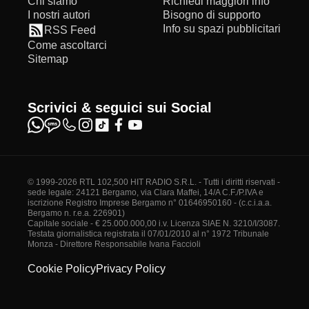
Chi siamo
Richiedi maggiori info
I nostri autori
Bisogno di supporto
Info su spazi pubblicitari
RSS Feed
Come ascoltarci
Sitemap
Scrivici & seguici sui Social
© 1999-2026 RTL 102,500 HIT RADIO S.R.L. - Tutti i diritti riservati -
sede legale: 24121 Bergamo, via Clara Maffei, 14/A C.F./P.IVA e
iscrizione Registro Imprese Bergamo n° 01646950160 - (c.c.i.a.a.
Bergamo n. r.e.a. 226901)
Capitale sociale - € 25.000.000,00 i.v. Licenza SIAE N. 3210/I/3087.
Testata giornalistica registrata il 07/01/2010 al n° 1972 Tribunale
Monza - Direttore Responsabile Ivana Faccioli
Cookie Policy
Privacy Policy