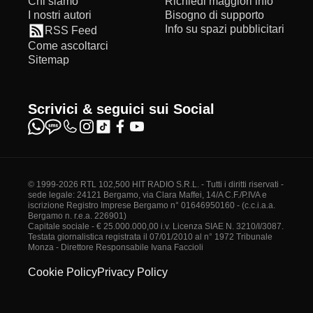
Chi siamo
Richiedi maggiori info
I nostri autori
Bisogno di supporto
Info su spazi pubblicitari
RSS Feed
Come ascoltarci
Sitemap
Scrivici & seguici sui Social
© 1999-2026 RTL 102,500 HIT RADIO S.R.L. - Tutti i diritti riservati -
sede legale: 24121 Bergamo, via Clara Maffei, 14/A C.F./P.IVA e
iscrizione Registro Imprese Bergamo n° 01646950160 - (c.c.i.a.a.
Bergamo n. r.e.a. 226901)
Capitale sociale - € 25.000.000,00 i.v. Licenza SIAE N. 3210/I/3087.
Testata giornalistica registrata il 07/01/2010 al n° 1972 Tribunale
Monza - Direttore Responsabile Ivana Faccioli
Cookie Policy
Privacy Policy