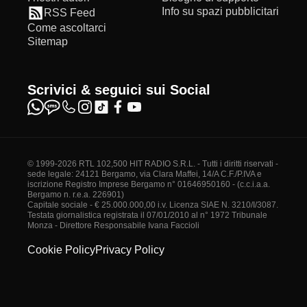
Info su spazi pubblicitari
RSS Feed
Come ascoltarci
Sitemap
Scrivici & seguici sui Social
© 1999-2026 RTL 102,500 HIT RADIO S.R.L. - Tutti i diritti riservati -
sede legale: 24121 Bergamo, via Clara Maffei, 14/A C.F./P.IVA e
iscrizione Registro Imprese Bergamo n° 01646950160 - (c.c.i.a.a.
Bergamo n. r.e.a. 226901)
Capitale sociale - € 25.000.000,00 i.v. Licenza SIAE N. 3210/I/3087.
Testata giornalistica registrata il 07/01/2010 al n° 1972 Tribunale
Monza - Direttore Responsabile Ivana Faccioli
Cookie Policy
Privacy Policy