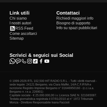
Link utili
Contattaci
Chi siamo
Richiedi maggiori info
I nostri autori
Bisogno di supporto
Info su spazi pubblicitari
RSS Feed
Come ascoltarci
Sitemap
Scrivici & seguici sui Social
© 1999-2026 RTL 102,500 HIT RADIO S.R.L. - Tutti i diritti riservati -
sede legale: 24121 Bergamo, via Clara Maffei, 14/A C.F./P.IVA e
iscrizione Registro Imprese Bergamo n° 01646950160 - (c.c.i.a.a.
Bergamo n. r.e.a. 226901)
Capitale sociale - € 25.000.000,00 i.v. Licenza SIAE N. 3210/I/3087.
Testata giornalistica registrata il 07/01/2010 al n° 1972 Tribunale
Monza - Direttore Responsabile Ivana Faccioli